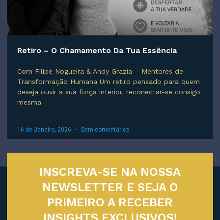
Retiro – O Chamamento Da Tua Essência
Com Filipe Nogueira & Andy Grazia – Mentores de
Transformação Humana Um retiro pensado para quem
deseja ouvir a sua força interior, reconectar-se consigo
mesma
16 de Janeiro, 2026
Sem comentários
INSCREVA-SE NA NOSSA
NEWSLETTER E SEJA O
PRIMEIRO A RECEBER
INSIGHTS EXCLUSIVOS!